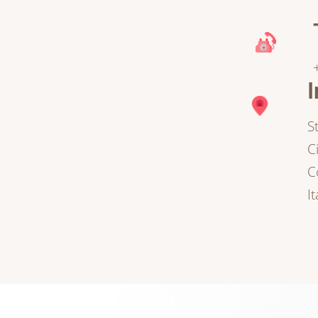
I
S
C
C
It