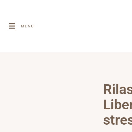
MENU
Rila
Liber
stre