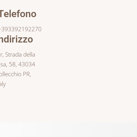
Telefono
+393392192270
ndirizzo
tr, Strada della
isa, 58, 43034
ollecchio PR,
aly