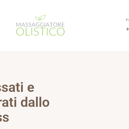
P
ssati e
ati dallo
ss