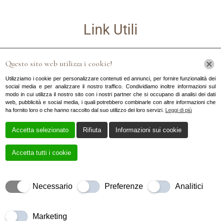
Link Utili
Questo sito web utilizza i cookie!
Utilizziamo i cookie per personalizzare contenuti ed annunci, per fornire funzionalità dei
social media e per analizzare il nostro traffico. Condividiamo inoltre informazioni sul
modo in cui utilizza il nostro sito con i nostri partner che si occupano di analisi dei dati
web, pubblicità e social media, i quali potrebbero combinarle con altre informazioni che
Home
ha fornito loro o che hanno raccolto dal suo utilizzo dei loro servizi.
Leggi di più
Accetta selezionato
Rifiuta
Informazioni sui cookie
Chi Sono
Accetta tutti i cookie
Servizi
Galleria
Necessario
Preferenze
Analitici
Contatti
Marketing