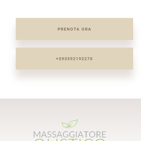
PRENOTA ORA
+393392192270